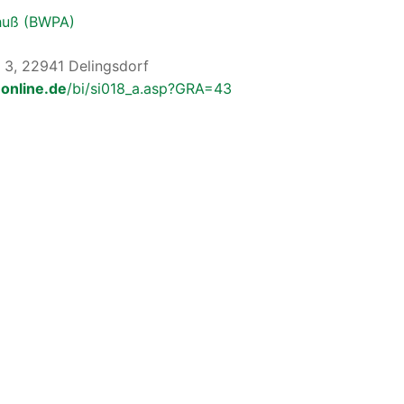
huß (BWPA)
 3, 22941 Delingsdorf
online.de
/bi/si018_a.asp?GRA=43