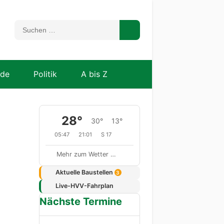
nde
Politik
A bis Z
28°
30°
13°
05:47
21:01
S 17
Mehr zum Wetter …
Aktuelle Baustellen
3
Live-HVV-Fahrplan
Nächste Termine