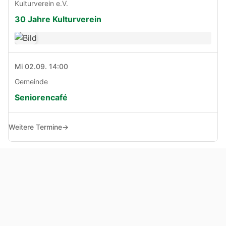
Kulturverein e.V.
30 Jahre Kulturverein
Mi 02.09. 14:00
Gemeinde
Seniorencafé
Weitere Termine
→
© Copyright 2005 - 2026
Haben Sie Anregungen, Fragen oder Kritik zu dieser Seite?
Impressum
Haftungsausschluss
Datenschutz