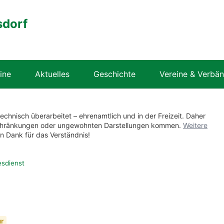
sdorf
ine
Aktuelles
Geschichte
Vereine & Verbä
technisch überarbeitet – ehrenamtlich und in der Freizeit. Daher
nschränkungen oder ungewohnten Darstellungen kommen.
Weitere
en Dank für das Verständnis!
esdienst
ur