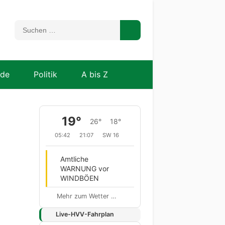
nde
Politik
A bis Z
19°
26°
18°
05:42
21:07
SW 16
Amtliche
WARNUNG vor
WINDBÖEN
Mehr zum Wetter …
Live-HVV-Fahrplan