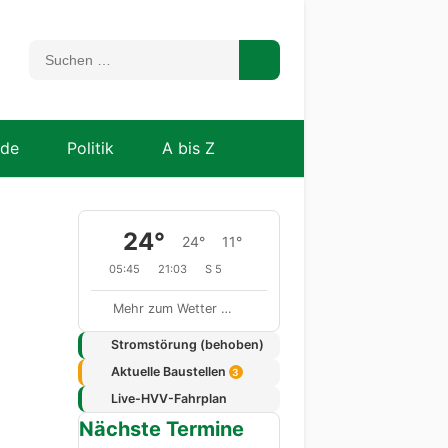
nde
Politik
A bis Z
24°
24°
11°
05:45
21:03
S 5
Mehr zum Wetter …
Stromstörung (behoben)
Aktuelle Baustellen
3
Live-HVV-Fahrplan
Nächste Termine