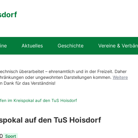
sdorf
ine
Aktuelles
Geschichte
Vereine & Verbä
technisch überarbeitet – ehrenamtlich und in der Freizeit. Daher
nschränkungen oder ungewohnten Darstellungen kommen.
Weitere
en Dank für das Verständnis!
ffen im Kreispokal auf den TuS Hoisdorf
eispokal auf den TuS Hoisdorf
00
Sport