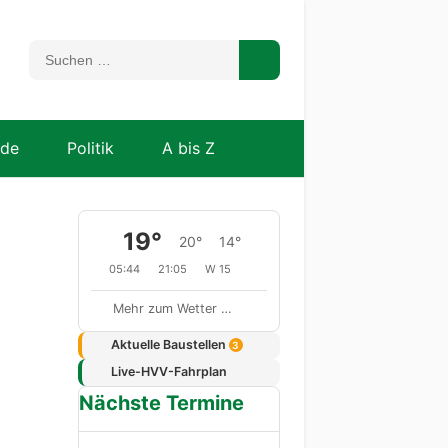
nde
Politik
A bis Z
19°
20°
14°
05:44
21:05
W 15
Mehr zum Wetter …
Aktuelle Baustellen
3
Live-HVV-Fahrplan
Nächste Termine