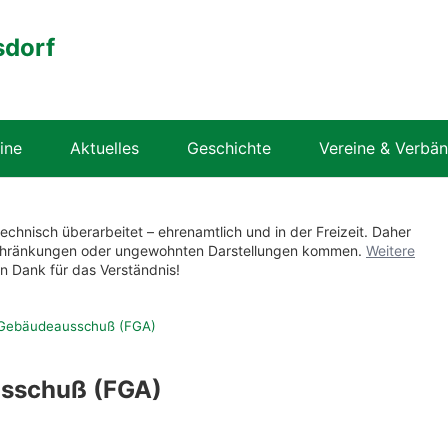
sdorf
ine
Aktuelles
Geschichte
Vereine & Verbä
technisch überarbeitet – ehrenamtlich und in der Freizeit. Daher
nschränkungen oder ungewohnten Darstellungen kommen.
Weitere
en Dank für das Verständnis!
 Gebäudeausschuß (FGA)
usschuß (FGA)