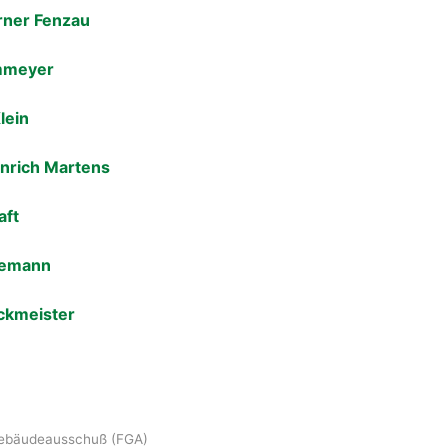
ner Fenzau
mmeyer
lein
nrich Martens
aft
eemann
ckmeister
Gebäudeausschuß (FGA)