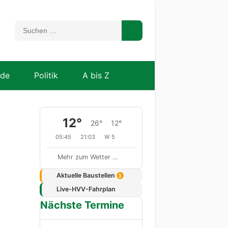
nde
Politik
A bis Z
12°
26°
12°
05:45
21:03
W 5
Mehr zum Wetter …
Aktuelle Baustellen
3
Live-HVV-Fahrplan
Nächste Termine