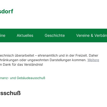
sdorf
ine
Aktuelles
Geschichte
Vereine & Verbä
technisch überarbeitet – ehrenamtlich und in der Freizeit. Daher
nschränkungen oder ungewohnten Darstellungen kommen.
Weitere
en Dank für das Verständnis!
inanz- und Gebäudeausschuß
usschuß