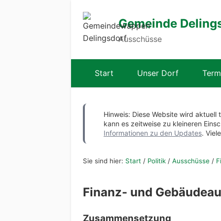
Gemeinde Deling
Ausschüsse
Start
Unser Dorf
Term
Hinweis: Diese Website wird aktuell 
kann es zeitweise zu kleineren Ei
Informationen zu den Updates
. Viel
Sie sind hier:
Start
/
Politik
/
Ausschüsse
/
F
Finanz- und Gebäudea
Zusammensetzung