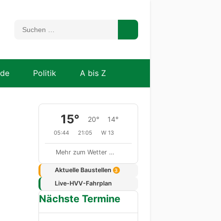
nde
Politik
A bis Z
15°
20°
14°
05:44
21:05
W 13
Mehr zum Wetter …
Aktuelle Baustellen
3
Live-HVV-Fahrplan
Nächste Termine