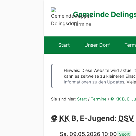
Gemeinde Deling
Termine
Start
Unser Dorf
Term
Hinweis: Diese Website wird aktuell 
kann es zeitweise zu kleineren Ei
Informationen zu den Updates
. Viel
Sie sind hier:
Start
/
Termine
/
⚽ KK B, E-J
⚽
KK
B, E-Jugend:
DSV
Sa. 09.05.2026 10:00
Sport