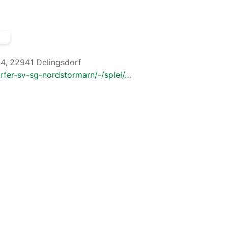
44, 22941 Delingsdorf
orfer-sv-sg-nordstormarn/-/spiel/…