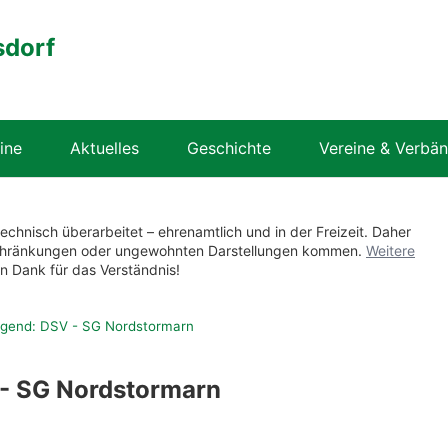
sdorf
ine
Aktuelles
Geschichte
Vereine & Verbä
technisch überarbeitet – ehrenamtlich und in der Freizeit. Daher
nschränkungen oder ungewohnten Darstellungen kommen.
Weitere
en Dank für das Verständnis!
ugend: DSV - SG Nordstormarn
- SG Nordstormarn