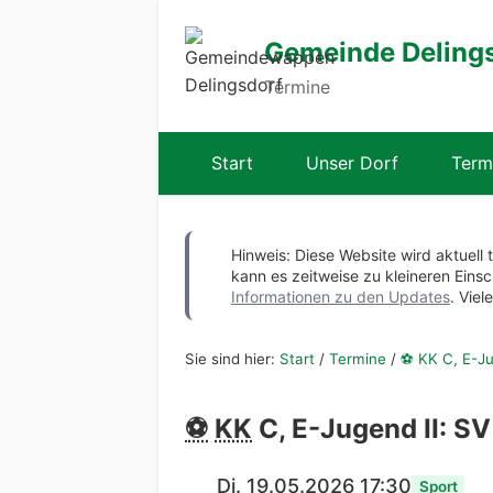
Gemeinde Deling
Termine
Start
Unser Dorf
Term
Hinweis: Diese Website wird aktuell 
kann es zeitweise zu kleineren Ei
Informationen zu den Updates
. Viel
Sie sind hier:
Start
/
Termine
/
⚽ KK C, E-Jug
⚽
KK
C, E-Jugend II: SV
Di. 19.05.2026 17:30
Sport