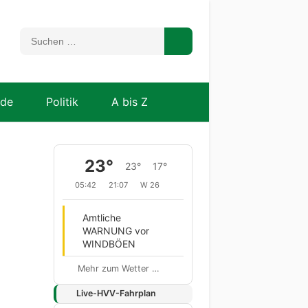
nde
Politik
A bis Z
23°
23°
17°
05:42
21:07
W 26
Amtliche
WARNUNG vor
WINDBÖEN
Mehr zum Wetter …
Live-HVV-Fahrplan