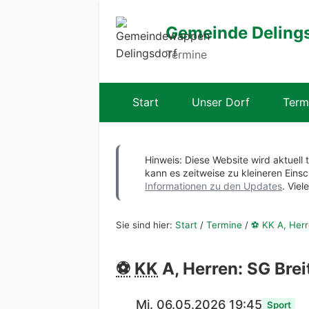
Gemeinde Deling
Termine
Start
Unser Dorf
Term
Hinweis: Diese Website wird aktuell 
kann es zeitweise zu kleineren Ei
Informationen zu den Updates
. Viel
Sie sind hier:
Start
/
Termine
/
⚽ KK A, Herr
⚽
KK
A, Herren: SG Brei
Mi. 06.05.2026 19:45
Sport