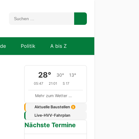
nde
Politik
A bis Z
28°
30°
13°
05:47
21:01
S 17
Mehr zum Wetter …
Aktuelle Baustellen
3
Live-HVV-Fahrplan
Nächste Termine