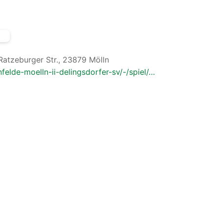
Ratzeburger Str., 23879 Mölln
nfelde-moelln-ii-delingsdorfer-sv/-/spiel/…