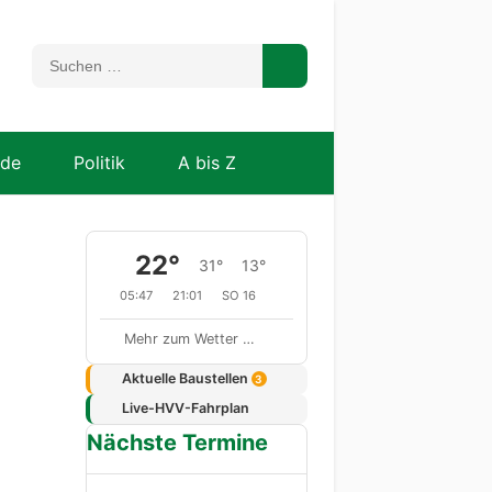
nde
Politik
A bis Z
22°
31°
13°
05:47
21:01
SO 16
Mehr zum Wetter …
Aktuelle Baustellen
3
Live-HVV-Fahrplan
Nächste Termine