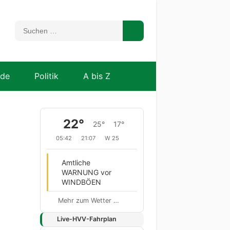
nde
Politik
A bis Z
22°
25°
17°
05:42
21:07
W 25
Amtliche
WARNUNG vor
WINDBÖEN
Mehr zum Wetter …
Live-HVV-Fahrplan