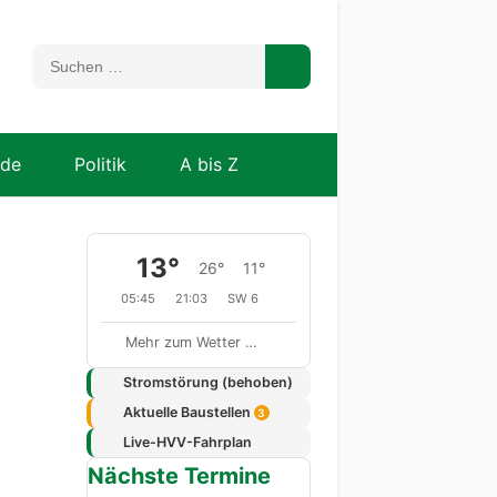
nde
Politik
A bis Z
13°
26°
11°
05:45
21:03
SW 6
Mehr zum Wetter …
Stromstörung (behoben)
Aktuelle Baustellen
3
Live-HVV-Fahrplan
Nächste Termine