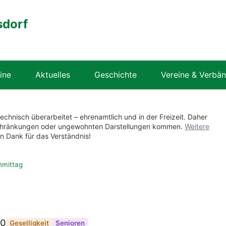
sdorf
ine
Aktuelles
Geschichte
Vereine & Verbä
technisch überarbeitet – ehrenamtlich und in der Freizeit. Daher
nschränkungen oder ungewohnten Darstellungen kommen.
Weitere
en Dank für das Verständnis!
hmittag
00
Geselligkeit
Senioren