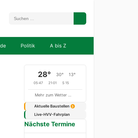
nde
Politik
A bis Z
28°
30°
13°
05:47
21:01
S 15
Mehr zum Wetter …
Aktuelle Baustellen
3
Live-HVV-Fahrplan
Nächste Termine