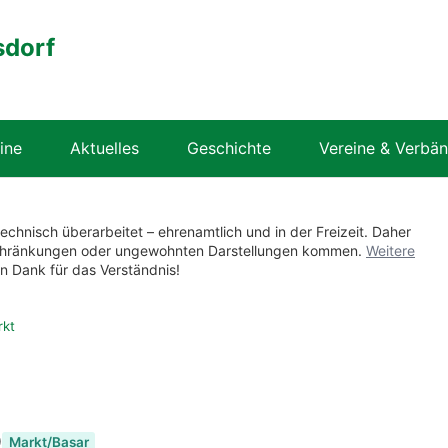
sdorf
ine
Aktuelles
Geschichte
Vereine & Verbä
technisch überarbeitet – ehrenamtlich und in der Freizeit. Daher
nschränkungen oder ungewohnten Darstellungen kommen.
Weitere
en Dank für das Verständnis!
rkt
0
Markt/Basar