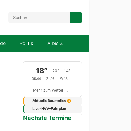
nde
Politik
A bis Z
18°
20°
14°
05:44
21:05
W 13
Mehr zum Wetter …
Aktuelle Baustellen
3
Live-HVV-Fahrplan
Nächste Termine