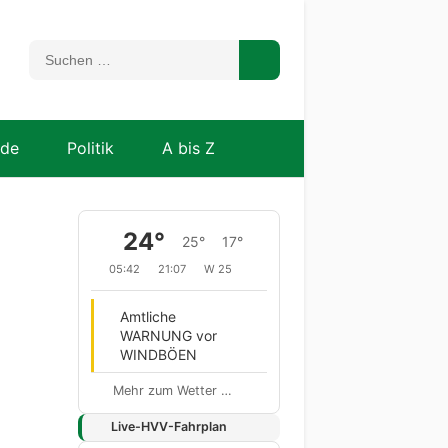
nde
Politik
A bis Z
24°
25°
17°
05:42
21:07
W 25
Amtliche
WARNUNG vor
WINDBÖEN
Mehr zum Wetter …
Live-HVV-Fahrplan