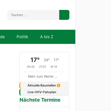
nde
Politik
A bis Z
17°
24°
17°
05:42
21:07
W 14
Mehr zum Wetter …
Aktuelle Baustellen
3
Live-HVV-Fahrplan
Nächste Termine