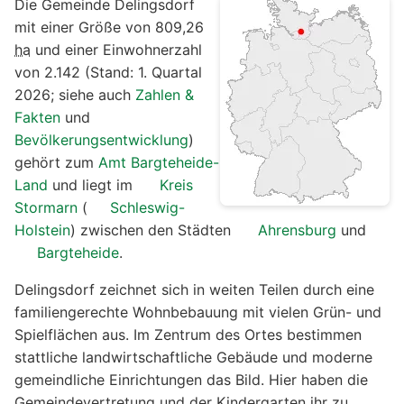
Die Gemeinde Delingsdorf
mit einer Größe von 809,26
ha
und einer Einwohnerzahl
von 2.142 (Stand: 1. Quartal
2026; siehe auch
Zahlen &
Fakten
und
Bevölkerungsentwicklung
)
gehört zum
Amt Bargteheide-
Land
und liegt im
Kreis
Stormarn
(
Schleswig-
Holstein
) zwischen den Städten
Ahrensburg
und
Bargteheide
.
Delingsdorf zeichnet sich in weiten Teilen durch eine
familiengerechte Wohnbebauung mit vielen Grün- und
Spielflächen aus. Im Zentrum des Ortes bestimmen
stattliche landwirtschaftliche Gebäude und moderne
gemeindliche Einrichtungen das Bild. Hier haben die
Gemeindevertretung und der Kindergarten ihr zu