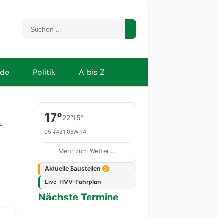
nde
Politik
A bis Z
17°
22°
15°
u
05:44
21:05
W 14
Mehr zum Wetter …
Aktuelle Baustellen
3
Live-HVV-Fahrplan
Nächste Termine