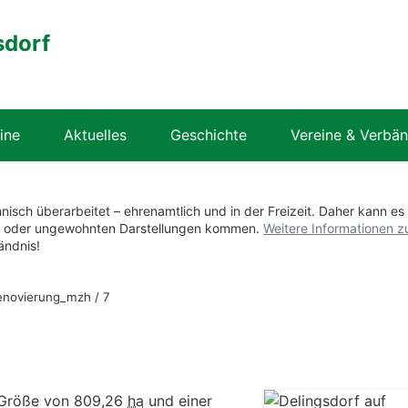
sdorf
ine
Aktuelles
Geschichte
Vereine & Verbä
hnisch überarbeitet – ehrenamtlich und in der Freizeit. Daher kann es
en oder ungewohnten Darstellungen kommen.
Weitere Informationen z
ändnis!
enovierung_mzh
/
7
 Größe von 809,26
ha
und einer