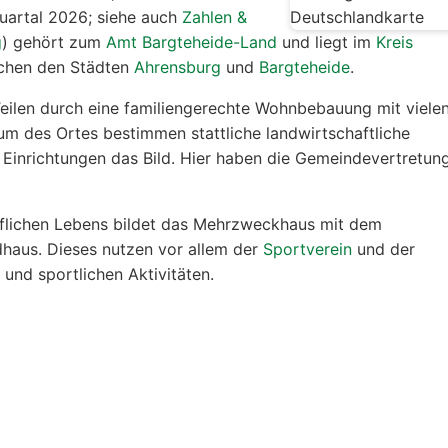
Quartal 2026; siehe auch
Zahlen &
g
) gehört zum
Amt Bargteheide-Land
und liegt im
Kreis
schen den Städten
Ahrensburg
und
Bargteheide
.
Teilen durch eine familiengerechte Wohnbebauung mit viele
um des Ortes bestimmen stattliche landwirtschaftliche
inrichtungen das Bild. Hier haben die Gemeindevertretun
flichen Lebens bildet das Mehrzweckhaus mit dem
haus. Dieses nutzen vor allem der
Sportverein
und der
n und sportlichen Aktivitäten.