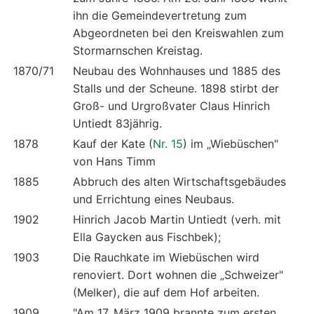
ihn die Gemeindevertretung zum
Abgeordneten bei den Kreiswahlen zum
Stormarnschen Kreistag.
1870/71
Neubau des Wohnhauses und 1885 des
Stalls und der Scheune. 1898 stirbt der
Groß- und Urgroßvater Claus Hinrich
Untiedt 83jährig.
1878
Kauf der Kate (
Nr. 15
) im „Wiebüschen"
von Hans Timm
1885
Abbruch des alten Wirtschaftsgebäudes
und Errichtung eines Neubaus.
1902
Hinrich Jacob Martin Untiedt (verh. mit
Ella Gaycken aus Fischbek);
1903
Die Rauchkate im Wiebüschen wird
renoviert. Dort wohnen die „Schweizer"
(Melker), die auf dem Hof arbeiten.
1909
"Am 17. März 1909 brannte zum ersten