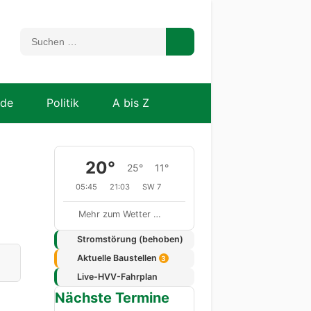
nde
Politik
A bis Z
20°
25°
11°
05:45
21:03
SW 7
Mehr zum Wetter …
Stromstörung (behoben)
Aktuelle Baustellen
3
Live-HVV-Fahrplan
Nächste Termine