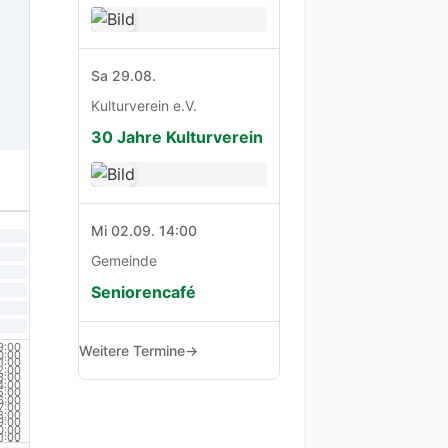
Sa 29.08.
Kulturverein e.V.
30 Jahre Kulturverein
Mi 02.09. 14:00
Gemeinde
Seniorencafé
9:00
Weitere Termine
→
0:00
1:00
2:00
3:00
4:00
5:00
6:00
7:00
8:00
9:00
0:00
1:00
2:00