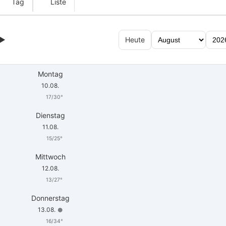
Tag
Liste
▶
Heute
Montag
10.08.
17/30°
Dienstag
11.08.
15/25°
Mittwoch
12.08.
13/27°
Donnerstag
13.08.
🌑
16/34°