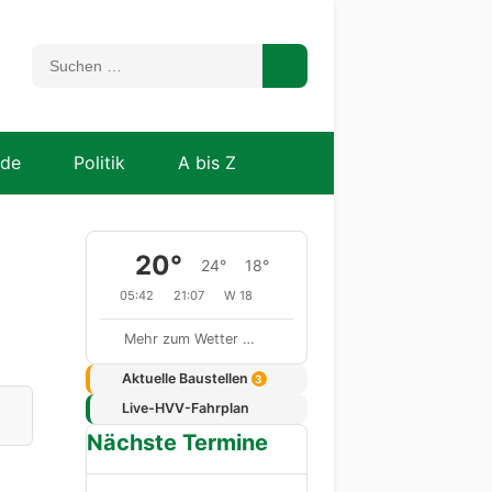
nde
Politik
A bis Z
20°
24°
18°
05:42
21:07
W 18
Mehr zum Wetter …
Aktuelle Baustellen
3
Live-HVV-Fahrplan
Nächste Termine