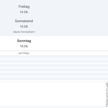
Freitag
14.08.
Sonnabend
15.08.
Mariä Himmelfahrt
Sonntag
16.08.
ganztägig
0
1
1
1
1
1
1
1
1
1
1
2
2
2