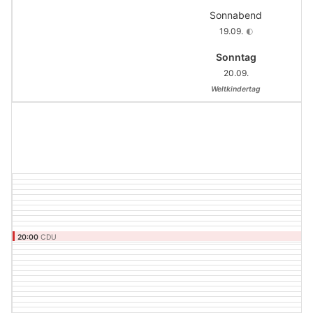
Sonnabend
19.09.
🌓
Sonntag
20.09.
Weltkindertag
20:00
CDU
CDU-Treff / mitgliederoffene Fraktionssitzung