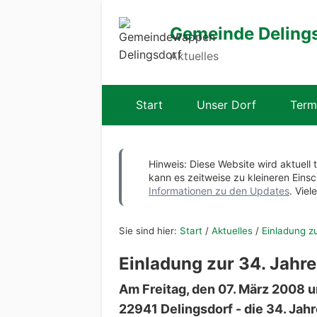
Gemeinde Deling
Aktuelles
Start
Unser Dorf
Term
Hinweis: Diese Website wird aktuell 
kann es zeitweise zu kleineren Ei
Informationen zu den Updates
. Viel
Sie sind hier:
Start
/
Aktuelles
/
Einladung z
Einladung zur 34. Jah
Am Freitag, den 07. März 2008 
22941 Delingsdorf - die 34. Ja