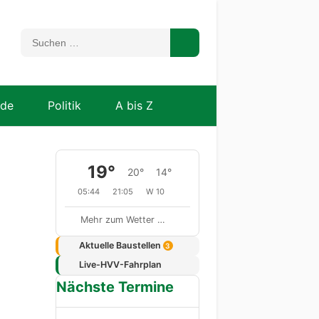
nde
Politik
A bis Z
19°
20°
14°
05:44
21:05
W 10
Mehr zum Wetter …
Aktuelle Baustellen
3
Live-HVV-Fahrplan
Nächste Termine