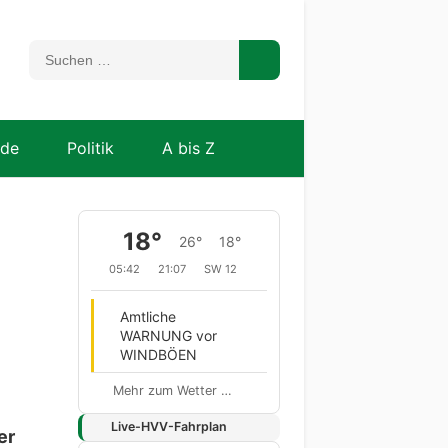
nde
Politik
A bis Z
18°
26°
18°
05:42
21:07
SW 12
Amtliche
WARNUNG vor
WINDBÖEN
Mehr zum Wetter …
Live-HVV-Fahrplan
er