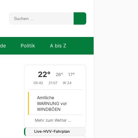
nde
Politik
A bis Z
22°
26°
17°
05:42
21:07
W 24
Amtliche
WARNUNG vor
WINDBÖEN
Mehr zum Wetter …
Live-HVV-Fahrplan