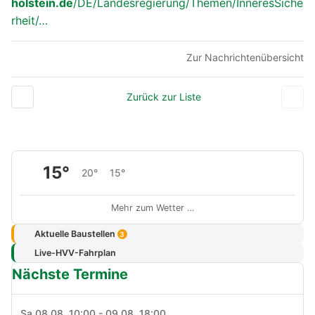
holstein.de
/DE/Landesregierung/Themen/InneresSiche
rheit/…
Zur Nachrichtenübersicht
Zurück zur Liste
15°
20°
15°
Mehr zum Wetter …
Aktuelle Baustellen
3
Live-HVV-Fahrplan
Nächste Termine
Sa 08.08. 10:00 - 09.08. 18:00