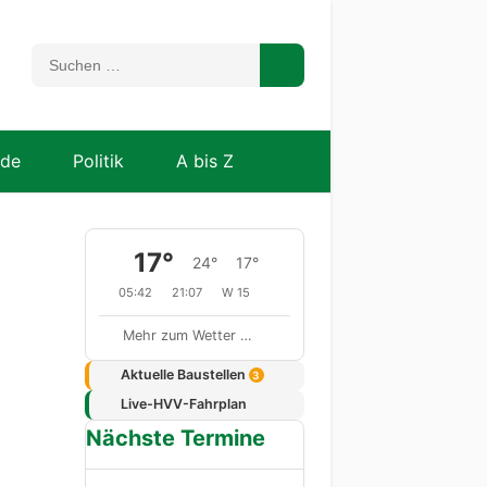
nde
Politik
A bis Z
17°
24°
17°
05:42
21:07
W 15
Mehr zum Wetter …
Aktuelle Baustellen
3
Live-HVV-Fahrplan
Nächste Termine