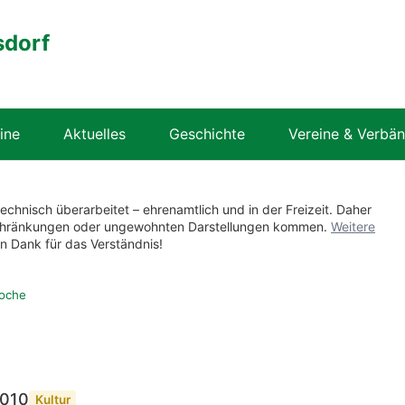
sdorf
ine
Aktuelles
Geschichte
Vereine & Verbä
technisch überarbeitet – ehrenamtlich und in der Freizeit. Daher
nschränkungen oder ungewohnten Darstellungen kommen.
Weitere
en Dank für das Verständnis!
woche
2010
Kultur