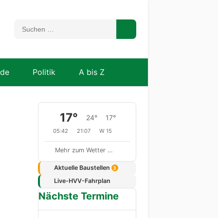
nde
Politik
A bis Z
17°
24°
17°
05:42
21:07
W 15
Mehr zum Wetter …
Aktuelle Baustellen
3
Live-HVV-Fahrplan
Nächste Termine