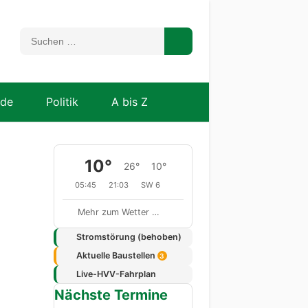
nde
Politik
A bis Z
10°
26°
10°
05:45
21:03
SW 6
Mehr zum Wetter …
Stromstörung (behoben)
Aktuelle Baustellen
3
Live-HVV-Fahrplan
Nächste Termine