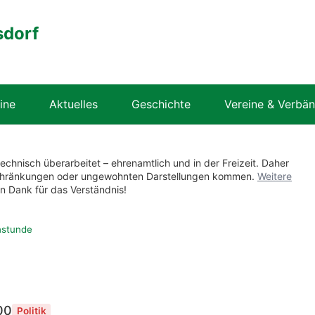
sdorf
ine
Aktuelles
Geschichte
Vereine & Verbä
technisch überarbeitet – ehrenamtlich und in der Freizeit. Daher
nschränkungen oder ungewohnten Darstellungen kommen.
Weitere
en Dank für das Verständnis!
hstunde
00
Politik