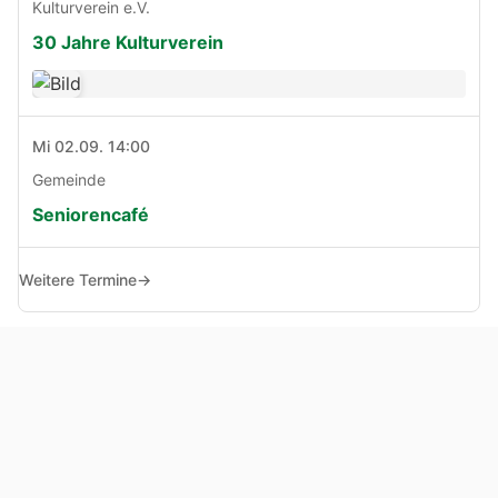
Kulturverein e.V.
30 Jahre Kulturverein
Mi 02.09. 14:00
Gemeinde
Seniorencafé
Weitere Termine
→
© Copyright 2005 - 2026
Haben Sie Anregungen, Fragen oder Kritik zu dieser Seite?
Impressum
Haftungsausschluss
Datenschutz