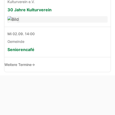
Kulturverein e.V.
30 Jahre Kulturverein
Mi 02.09. 14:00
Gemeinde
Seniorencafé
Weitere Termine
→
© Copyright 2005 - 2026
Haben Sie Anregungen, Fragen oder Kritik zu dieser Seite?
Impressum
Haftungsausschluss
Datenschutz