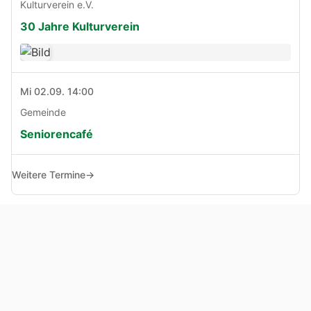
Kulturverein e.V.
30 Jahre Kulturverein
Mi 02.09. 14:00
Gemeinde
Seniorencafé
Weitere Termine
→
© Copyright 2005 - 2026
Haben Sie Anregungen, Fragen oder Kritik zu dieser Seite?
Impressum
Haftungsausschluss
Datenschutz