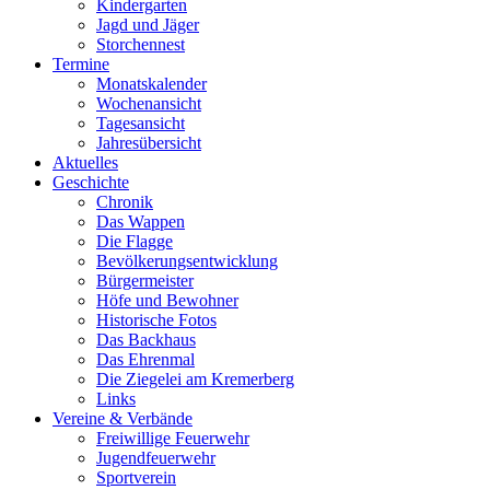
Kindergarten
Jagd und Jäger
Storchennest
Termine
Monatskalender
Wochenansicht
Tagesansicht
Jahresübersicht
Aktuelles
Geschichte
Chronik
Das Wappen
Die Flagge
Bevölkerungsentwicklung
Bürgermeister
Höfe und Bewohner
Historische Fotos
Das Backhaus
Das Ehrenmal
Die Ziegelei am Kremerberg
Links
Vereine & Verbände
Freiwillige ­Feuerwehr
Jugendfeuerwehr
Sportverein