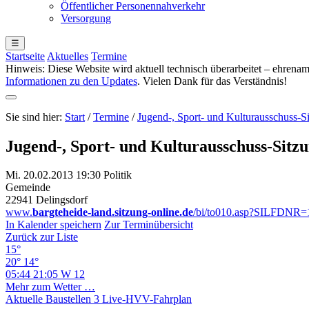
Öffentlicher Personennahverkehr
Versorgung
☰
Startseite
Aktuelles
Termine
Hinweis: Diese Website wird aktuell technisch überarbeitet – ehren
Informationen zu den Updates
. Vielen Dank für das Verständnis!
Sie sind hier:
Start
/
Termine
/
Jugend-, Sport- und Kulturausschuss-S
Jugend-, Sport- und Kulturausschuss-Sitz
Mi. 20.02.2013 19:30
Politik
Gemeinde
22941 Delingsdorf
www.
bargteheide-land.sitzung-online.de
/bi/to010.asp?SILFDNR=
In Kalender speichern
Zur Terminübersicht
Zurück zur Liste
15°
20°
14°
05:44
21:05
W 12
Mehr zum Wetter …
Aktuelle Baustellen
3
Live-HVV-Fahrplan