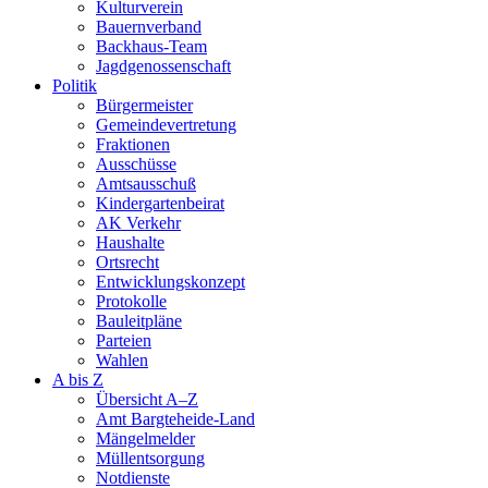
Kulturverein
Bauernverband
Backhaus-Team
Jagdgenossenschaft
Politik
Bürgermeister
Gemeindevertretung
Fraktionen
Ausschüsse
Amtsausschuß
Kindergartenbeirat
AK Verkehr
Haushalte
Ortsrecht
Entwicklungskonzept
Protokolle
Bauleitpläne
Parteien
Wahlen
A bis Z
Übersicht A–Z
Amt Bargteheide-Land
Mängelmelder
Müllentsorgung
Notdienste