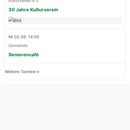
Kulturverein e.V.
30 Jahre Kulturverein
Mi 02.09. 14:00
Gemeinde
Seniorencafé
Weitere Termine
→
© Copyright 2005 - 2026
Haben Sie Anregungen, Fragen oder Kritik zu dieser Seite?
Impressum
Haftungsausschluss
Datenschutz