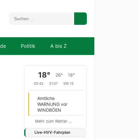
nde
Politik
A bis Z
18°
26°
18°
05:42
21:07
SW 13
Amtliche
WARNUNG vor
WINDBÖEN
Mehr zum Wetter …
Live-HVV-Fahrplan