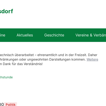
sdorf
ine
Aktuelles
Geschichte
Vereine & Verbä
technisch überarbeitet – ehrenamtlich und in der Freizeit. Daher
nschränkungen oder ungewohnten Darstellungen kommen.
Weitere
en Dank für das Verständnis!
chstunde
00
Politik