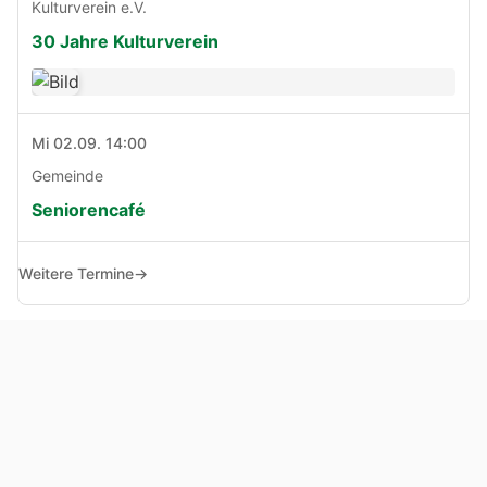
Kulturverein e.V.
30 Jahre Kulturverein
Mi 02.09. 14:00
Gemeinde
Seniorencafé
Weitere Termine
→
© Copyright 2005 - 2026
Haben Sie Anregungen, Fragen oder Kritik zu dieser Seite?
Impressum
Haftungsausschluss
Datenschutz