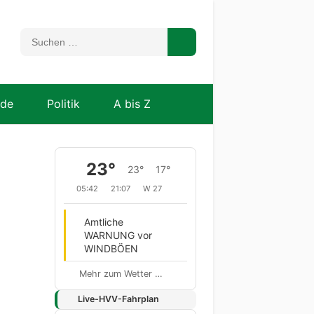
nde
Politik
A bis Z
23°
23°
17°
05:42
21:07
W 27
Amtliche
WARNUNG vor
WINDBÖEN
Mehr zum Wetter …
Live-HVV-Fahrplan