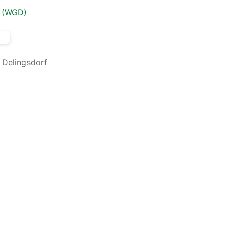
f (WGD)
 Delingsdorf