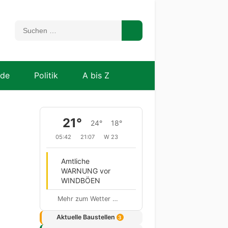
nde
Politik
A bis Z
21°
24°
18°
05:42
21:07
W 23
Amtliche
WARNUNG vor
WINDBÖEN
Mehr zum Wetter …
Aktuelle Baustellen
3