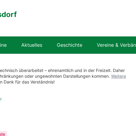
sdorf
ine
Aktuelles
Geschichte
Vereine & Verbä
technisch überarbeitet – ehrenamtlich und in der Freizeit. Daher
nschränkungen oder ungewohnten Darstellungen kommen.
Weitere
en Dank für das Verständnis!
r
ste