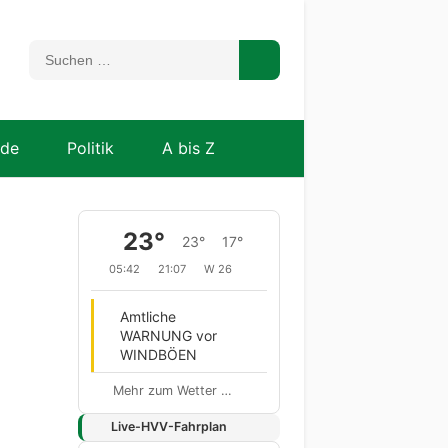
nde
Politik
A bis Z
23°
23°
17°
05:42
21:07
W 26
Amtliche
WARNUNG vor
WINDBÖEN
Mehr zum Wetter …
Live-HVV-Fahrplan