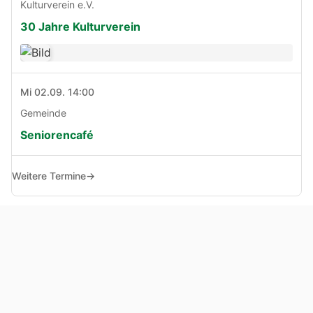
Kulturverein e.V.
30 Jahre Kulturverein
Mi 02.09. 14:00
Gemeinde
Seniorencafé
Weitere Termine
→
© Copyright 2005 - 2026
Haben Sie Anregungen, Fragen oder Kritik zu dieser Seite?
Impressum
Haftungsausschluss
Datenschutz