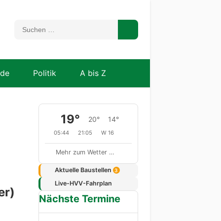
nde
Politik
A bis Z
19°
20°
14°
05:44
21:05
W 16
Mehr zum Wetter …
Aktuelle Baustellen
3
Live-HVV-Fahrplan
er)
Nächste Termine