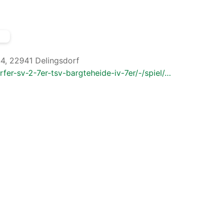
44, 22941 Delingsdorf
rfer-sv-2-7er-tsv-bargteheide-iv-7er/-/spiel/…