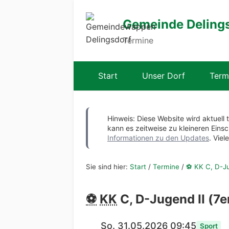
Gemeinde Deling
Termine
Start
Unser Dorf
Term
Hinweis: Diese Website wird aktuell 
kann es zeitweise zu kleineren Ei
Informationen zu den Updates
. Viel
Sie sind hier:
Start
/
Termine
/
⚽ KK C, D-Jug
⚽
KK
C, D-Jugend II (7e
So. 31.05.2026 09:45
Sport