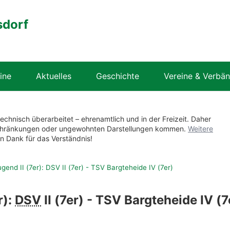
sdorf
ine
Aktuelles
Geschichte
Vereine & Verbä
technisch überarbeitet – ehrenamtlich und in der Freizeit. Daher
nschränkungen oder ungewohnten Darstellungen kommen.
Weitere
en Dank für das Verständnis!
end II (7er): DSV II (7er) - TSV Bargteheide IV (7er)
r):
DSV
II (7er) - TSV Bargteheide IV (7