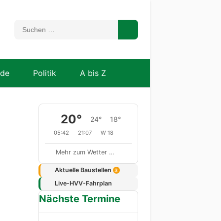
nde
Politik
A bis Z
20°
24°
18°
05:42
21:07
W 18
Mehr zum Wetter …
Aktuelle Baustellen
3
Live-HVV-Fahrplan
Nächste Termine