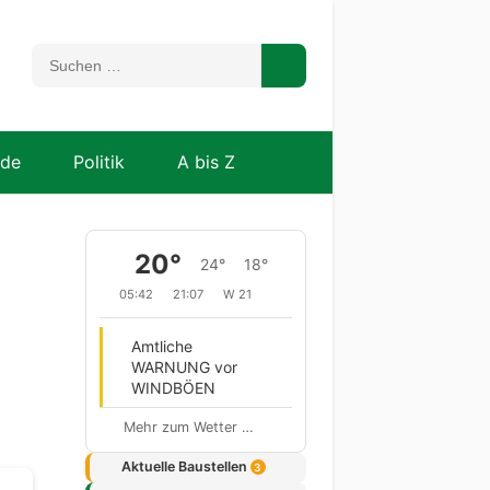
nde
Politik
A bis Z
20°
24°
18°
05:42
21:07
W 21
Amtliche
WARNUNG vor
WINDBÖEN
Mehr zum Wetter …
Aktuelle Baustellen
3