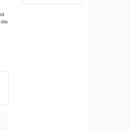
nd
 die