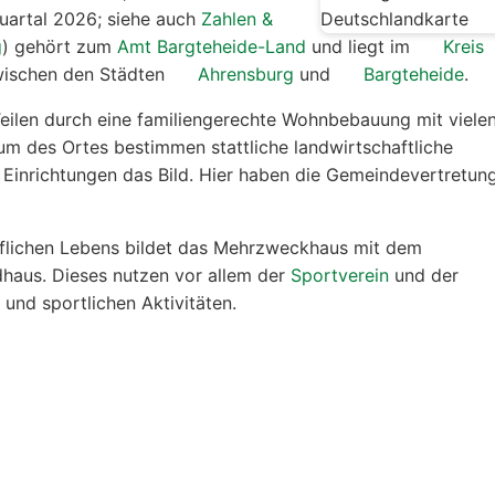
Quartal 2026; siehe auch
Zahlen &
g
) gehört zum
Amt Bargteheide-Land
und liegt im
Kreis
wischen den Städten
Ahrensburg
und
Bargteheide
.
Teilen durch eine familiengerechte Wohnbebauung mit viele
um des Ortes bestimmen stattliche landwirtschaftliche
inrichtungen das Bild. Hier haben die Gemeindevertretun
flichen Lebens bildet das Mehrzweckhaus mit dem
haus. Dieses nutzen vor allem der
Sportverein
und der
n und sportlichen Aktivitäten.