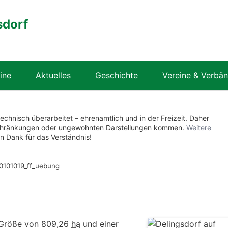
sdorf
ine
Aktuelles
Geschichte
Vereine & Verbä
technisch überarbeitet – ehrenamtlich und in der Freizeit. Daher
nschränkungen oder ungewohnten Darstellungen kommen.
Weitere
en Dank für das Verständnis!
0101019_ff_uebung
 Größe von 809,26
ha
und einer