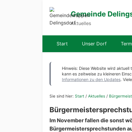
Gemeinde Deling
Aktuelles
Start
Unser Dorf
Term
Hinweis: Diese Website wird aktuell 
kann es zeitweise zu kleineren Ei
Informationen zu den Updates
. Viel
Sie sind hier:
Start
/
Aktuelles
/
Bürgermeist
Bürgermeistersprechst
Im November fallen die sonst w
Bürgermeistersprechstunden au