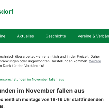
sdorf
ine
Aktuelles
Geschichte
Vereine & Verbä
technisch überarbeitet – ehrenamtlich und in der Freizeit. Daher
nschränkungen oder ungewohnten Darstellungen kommen.
Weitere
en Dank für das Verständnis!
ersprechstunden im November fallen aus
unden im November fallen aus
öchentlich montags von 18-19 Uhr stattfindenden
s.