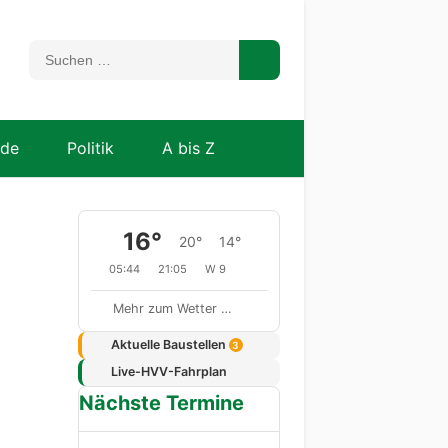
nde
Politik
A bis Z
16°
20°
14°
05:44
21:05
W 9
Mehr zum Wetter …
Aktuelle Baustellen
3
Live-HVV-Fahrplan
Nächste Termine