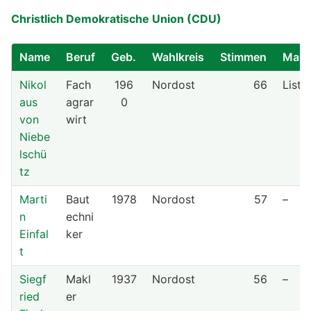
Christlich Demokratische Union (CDU)
Name
Beruf
Geb.
Wahlkreis
Stimmen
Mand
Nikol
Fach
196
Nordost
66
Liste
aus
agrar
0
von
wirt
Niebe
lschü
tz
Marti
Baut
1978
Nordost
57
–
n
echni
Einfal
ker
t
Siegf
Makl
1937
Nordost
56
–
ried
er