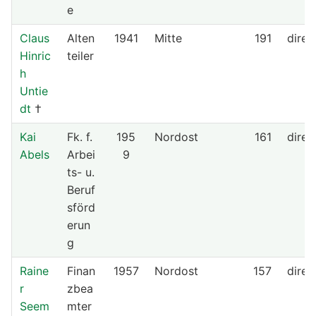
e
Claus
Alten
1941
Mitte
191
direk
Hinric
teiler
h
Untie
dt
†
Kai
Fk. f.
195
Nordost
161
direk
Abels
Arbei
9
ts- u.
Beruf
sförd
erun
g
Raine
Finan
1957
Nordost
157
direk
r
zbea
Seem
mter