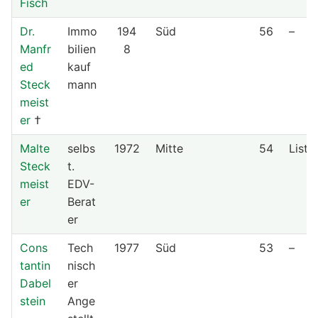
Fisch
Dr.
Immo
194
Süd
56
–
Manfr
bilien
8
ed
kauf
Steck
mann
meist
er
†
Malte
selbs
1972
Mitte
54
Liste
Steck
t.
meist
EDV-
er
Berat
er
Cons
Tech
1977
Süd
53
–
tantin
nisch
Dabel
er
stein
Ange