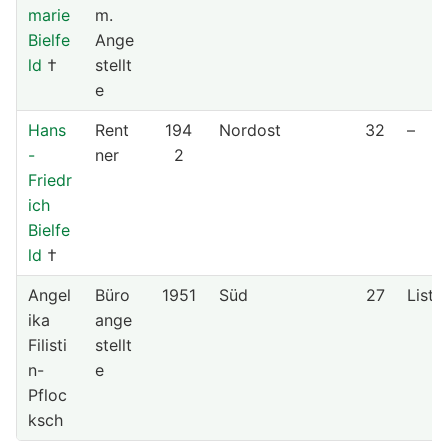
marie
m.
Bielfe
Ange
ld
†
stellt
e
Hans
Rent
194
Nordost
32
–
-
ner
2
Friedr
ich
Bielfe
ld
†
Angel
Büro
1951
Süd
27
Liste
ika
ange
Filisti
stellt
n-
e
Pfloc
ksch