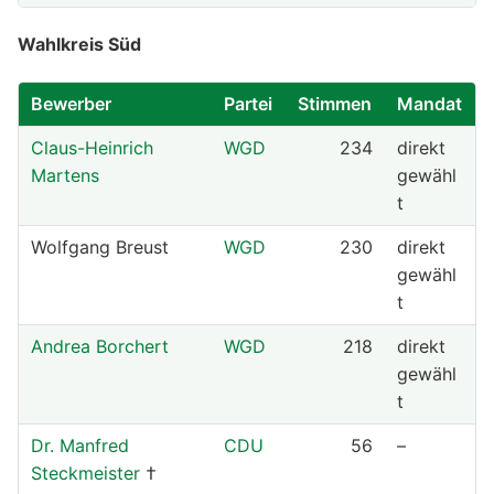
Wahlkreis Süd
Bewerber
Partei
Stimmen
Mandat
Claus-Heinrich
WGD
234
direkt
Martens
gewähl
t
Wolfgang Breust
WGD
230
direkt
gewähl
t
Andrea Borchert
WGD
218
direkt
gewähl
t
Dr. Manfred
CDU
56
–
Steckmeister
†