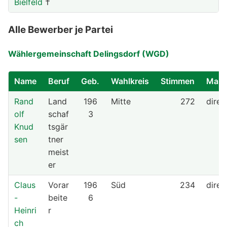
Bielfeld
†
Alle Bewerber je Partei
Wählergemeinschaft Delingsdorf (WGD)
Name
Beruf
Geb.
Wahlkreis
Stimmen
Mand
Rand
Land
196
Mitte
272
direk
olf
schaf
3
Knud
tsgär
sen
tner
meist
er
Claus
Vorar
196
Süd
234
direk
-
beite
6
Heinri
r
ch