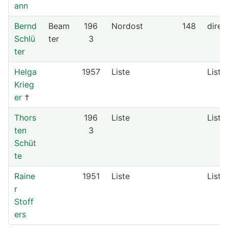
ann
Bernd
Beam
196
Nordost
148
direk
Schlü
ter
3
ter
Helga
1957
Liste
Liste
Krieg
er
†
Thors
196
Liste
Liste
ten
3
Schüt
te
Raine
1951
Liste
Liste
r
Stoff
ers