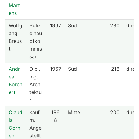
Mart
ens
Wolfg
Poliz
1967
Süd
230
direk
ang
eihau
Breus
ptko
t
mmis
sar
Andr
Dipl.-
1967
Süd
218
direk
ea
Ing.
Borch
Archi
ert
tektu
r
Claud
kauf
196
Mitte
200
direk
ia
m.
8
Corn
Ange
ehl
stellt