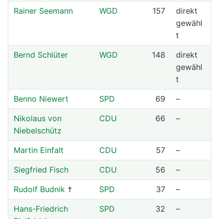
Rainer Seemann
WGD
157
direkt
gewähl
t
Bernd Schlüter
WGD
148
direkt
gewähl
t
Benno Niewert
SPD
69
–
Nikolaus von
CDU
66
–
Niebelschütz
Martin Einfalt
CDU
57
–
Siegfried Fisch
CDU
56
–
Rudolf Budnik
†
SPD
37
–
Hans-Friedrich
SPD
32
–