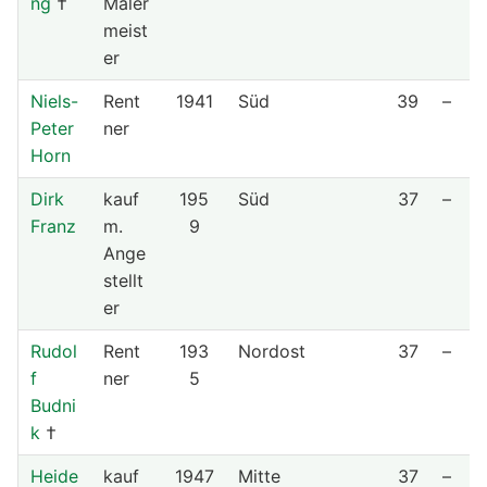
ng
†
Maler
meist
er
Niels-
Rent
1941
Süd
39
–
Peter
ner
Horn
Dirk
kauf
195
Süd
37
–
Franz
m.
9
Ange
stellt
er
Rudol
Rent
193
Nordost
37
–
f
ner
5
Budni
k
†
Heide
kauf
1947
Mitte
37
–