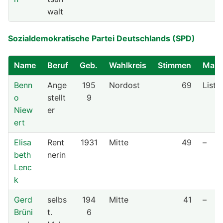
walt
Sozialdemokratische Partei Deutschlands (SPD)
Name
Beruf
Geb.
Wahlkreis
Stimmen
Mand
Benn
Ange
195
Nordost
69
Liste
o
stellt
9
Niew
er
ert
Elisa
Rent
1931
Mitte
49
–
beth
nerin
Lenc
k
Gerd
selbs
194
Mitte
41
–
Brüni
t.
6