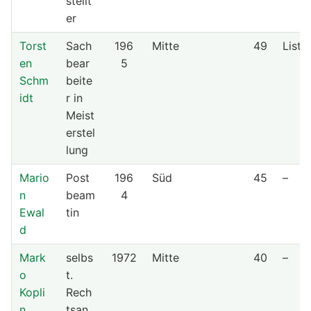
stellt
er
Torst
Sach
196
Mitte
49
Liste
en
bear
5
Schm
beite
idt
r in
Meist
erstel
lung
Mario
Post
196
Süd
45
–
n
beam
4
Ewal
tin
d
Mark
selbs
1972
Mitte
40
–
o
t.
Kopli
Rech
n
tsan