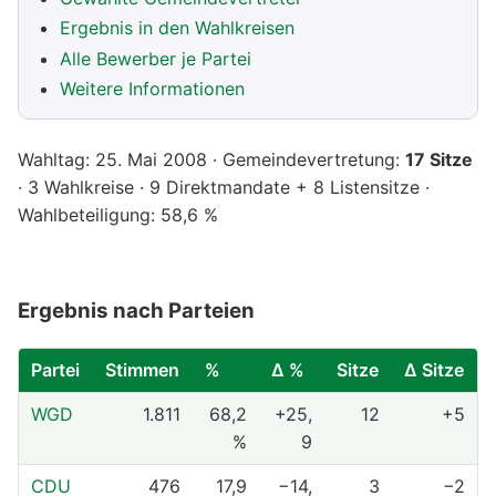
Ergebnis in den Wahlkreisen
Alle Bewerber je Partei
Weitere Informationen
Wahltag: 25. Mai 2008 · Gemeindevertretung:
17 Sitze
· 3 Wahlkreise · 9 Direktmandate + 8 Listensitze ·
Wahlbeteiligung: 58,6 %
Ergebnis nach Parteien
Partei
Stimmen
%
Δ %
Sitze
Δ Sitze
WGD
1.811
68,2
+25,
12
+5
%
9
CDU
476
17,9
−14,
3
−2