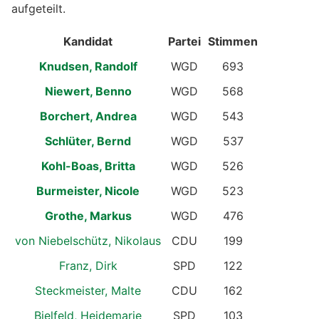
aufgeteilt.
Kandidat
Partei
Stimmen
Knudsen, Randolf
WGD
693
Niewert, Benno
WGD
568
Borchert, Andrea
WGD
543
Schlüter, Bernd
WGD
537
Kohl-Boas, Britta
WGD
526
Burmeister, Nicole
WGD
523
Grothe, Markus
WGD
476
von Niebelschütz, Nikolaus
CDU
199
Franz, Dirk
SPD
122
Steckmeister, Malte
CDU
162
Bielfeld, Heidemarie
SPD
103