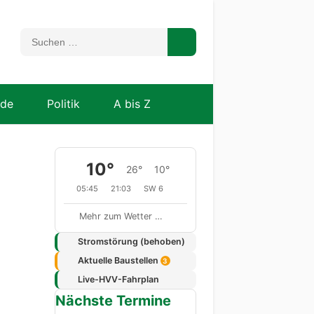
nde
Politik
A bis Z
10°
26°
10°
05:45
21:03
SW 6
Mehr zum Wetter …
Stromstörung (behoben)
Aktuelle Baustellen
3
Live-HVV-Fahrplan
Nächste Termine