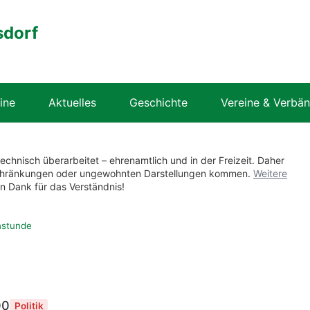
sdorf
ine
Aktuelles
Geschichte
Vereine & Verbä
technisch überarbeitet – ehrenamtlich und in der Freizeit. Daher
nschränkungen oder ungewohnten Darstellungen kommen.
Weitere
en Dank für das Verständnis!
hstunde
00
Politik