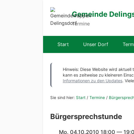
Gemeinde Deling
Termine
Start
Unser Dorf
Term
Hinweis: Diese Website wird aktuell 
kann es zeitweise zu kleineren Ei
Informationen zu den Updates
. Viel
Sie sind hier:
Start
/
Termine
/
Bürgersprec
Bürgersprechstunde
Mo. 04.10.2010 18:00 — 19: