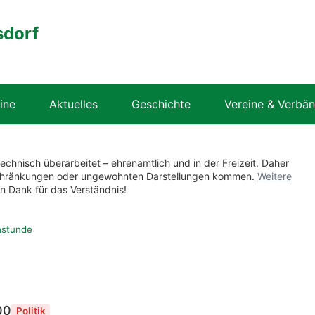
sdorf
ine
Aktuelles
Geschichte
Vereine & Verbä
technisch überarbeitet – ehrenamtlich und in der Freizeit. Daher
nschränkungen oder ungewohnten Darstellungen kommen.
Weitere
en Dank für das Verständnis!
hstunde
00
Politik