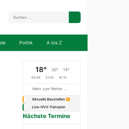
nde
Politik
A bis Z
18°
20°
14°
05:44
21:05
W 10
Mehr zum Wetter …
Aktuelle Baustellen
3
Live-HVV-Fahrplan
Nächste Termine