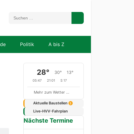
nde
Politik
A bis Z
28°
30°
13°
05:47
21:01
S 17
Mehr zum Wetter …
Aktuelle Baustellen
3
Live-HVV-Fahrplan
Nächste Termine